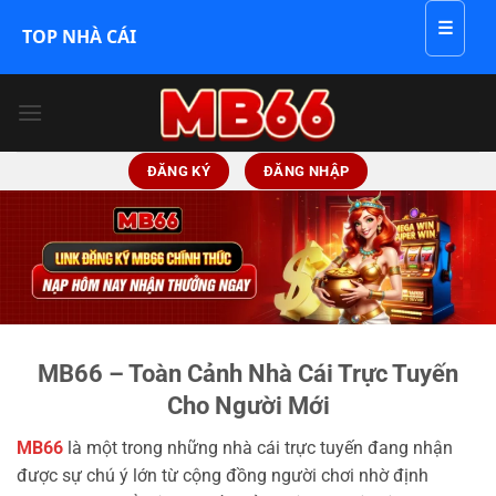
☰
TOP NHÀ CÁI
Bỏ
qua
nội
dung
ĐĂNG KÝ
ĐĂNG NHẬP
MB66 – Toàn Cảnh Nhà Cái Trực Tuyến
Cho Người Mới
MB66
là một trong những nhà cái trực tuyến đang nhận
được sự chú ý lớn từ cộng đồng người chơi nhờ định