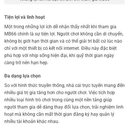
Tiện lợi và linh hoạt
Một trong những lợi ích dễ nhận thấy nhất khi tham gia
MB66 chính là sự tiện lợi. Người chơi không cần di chuyển,
không bị giới hạn thời gian và có thể giải trí bất cứ lúc nào
chỉ với một thiết bị có kết nối internet. Điều này đặc biệt
phù hợp với nhịp sống hiện đại, khi quỹ thời gian ngày
càng trở nên hạn hẹp.
Đa dạng lựa chọn
So với hình thức truyền thống, nhà cái trực tuyến mang đến
nhiều giá trị gia tăng hơn cho người chơi. Việc tích hợp
nhiều loại hình trò chơi trong cùng một nền tảng giúp
người tham gia dễ dàng thay đổi lựa chọn, trải nghiệm linh
hoạt mà không cần mất thời gian đăng ký hay quản lý
nhiều tài khoản khác nhau.