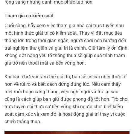
rộng sang những danh mục phức tạp hơn.
Tham gia có kiểm soát
Cuối cùng, hãy xem việc tham gia nhà cái trực tuyến như
một hình thức giải trí có kiểm soát. Thay vì đặt mục tiêu
thắng lớn trong thời gian ngắn, người chơi nên hướng đến
trải nghiệm thư giãn và giải trí là chính. Giữ tâm lý ổn định,
không đặt nặng yếu tố thắng thua sẽ giúp quá trình tham
gia trở nên thoải mái và bền vững hơn.
Khi bạn chơi với tâm thế giải trí, bạn sẽ có cái nhìn thực tế
hơn về rủi ro và biết cách dừng đúng lúc. Nếu cảm thấy
mệt mỏi hoặc căng thẳng, việc nghỉ ngơi và trở lại sau
cũng là cách giúp bạn giữ được phong độ tốt hơn. Trò chơi
trực tuyến chỉ thực sự bền vững khi người chơi biết kiểm
soát cảm xúc và xem đó là hoạt động giải trí thay vì cuộc
chiến thắng thua.