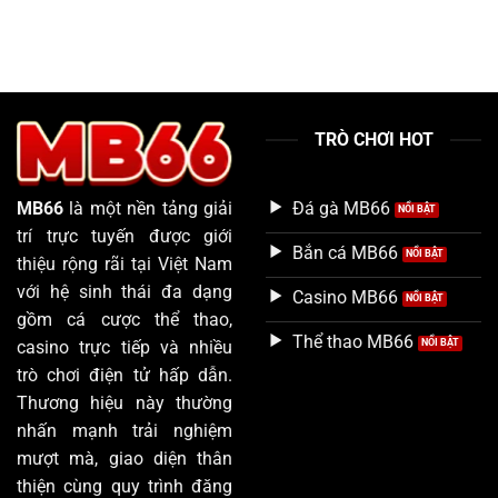
TRÒ CHƠI HOT
MB66
là một nền tảng giải
Đá gà MB66
trí trực tuyến được giới
Bắn cá MB66
thiệu rộng rãi tại Việt Nam
với hệ sinh thái đa dạng
Casino MB66
gồm cá cược thể thao,
Thể thao MB66
casino trực tiếp và nhiều
trò chơi điện tử hấp dẫn.
Thương hiệu này thường
nhấn mạnh trải nghiệm
mượt mà, giao diện thân
thiện cùng quy trình đăng