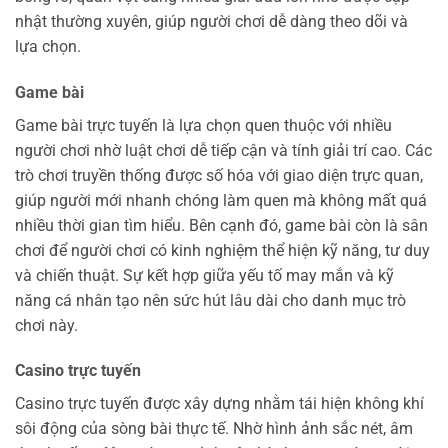
nhật thường xuyên, giúp người chơi dễ dàng theo dõi và
lựa chọn.
Game bài
Game bài trực tuyến là lựa chọn quen thuộc với nhiều
người chơi nhờ luật chơi dễ tiếp cận và tính giải trí cao. Các
trò chơi truyền thống được số hóa với giao diện trực quan,
giúp người mới nhanh chóng làm quen mà không mất quá
nhiều thời gian tìm hiểu. Bên cạnh đó, game bài còn là sân
chơi để người chơi có kinh nghiệm thể hiện kỹ năng, tư duy
và chiến thuật. Sự kết hợp giữa yếu tố may mắn và kỹ
năng cá nhân tạo nên sức hút lâu dài cho danh mục trò
chơi này.
Casino trực tuyến
Casino trực tuyến được xây dựng nhằm tái hiện không khí
sôi động của sòng bài thực tế. Nhờ hình ảnh sắc nét, âm