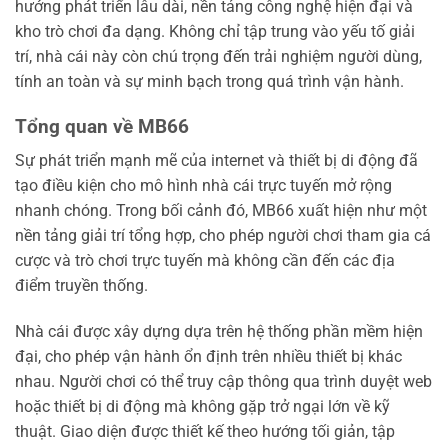
hướng phát triển lâu dài, nền tảng công nghệ hiện đại và
kho trò chơi đa dạng. Không chỉ tập trung vào yếu tố giải
trí, nhà cái này còn chú trọng đến trải nghiệm người dùng,
tính an toàn và sự minh bạch trong quá trình vận hành.
Tổng quan về MB66
Sự phát triển mạnh mẽ của internet và thiết bị di động đã
tạo điều kiện cho mô hình nhà cái trực tuyến mở rộng
nhanh chóng. Trong bối cảnh đó, MB66 xuất hiện như một
nền tảng giải trí tổng hợp, cho phép người chơi tham gia cá
cược và trò chơi trực tuyến mà không cần đến các địa
điểm truyền thống.
Nhà cái được xây dựng dựa trên hệ thống phần mềm hiện
đại, cho phép vận hành ổn định trên nhiều thiết bị khác
nhau. Người chơi có thể truy cập thông qua trình duyệt web
hoặc thiết bị di động mà không gặp trở ngại lớn về kỹ
thuật. Giao diện được thiết kế theo hướng tối giản, tập